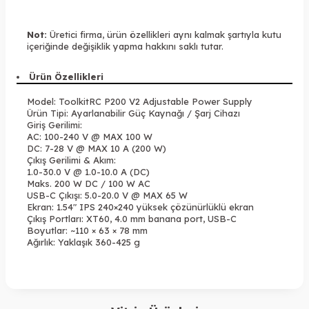
Not:
Üretici firma, ürün özellikleri aynı kalmak şartıyla kutu
içeriğinde değişiklik yapma hakkını saklı tutar.
Ürün Özellikleri
Model: ToolkitRC P200 V2 Adjustable Power Supply
Ürün Tipi: Ayarlanabilir Güç Kaynağı / Şarj Cihazı
Giriş Gerilimi:
AC: 100-240 V @ MAX 100 W
DC: 7-28 V @ MAX 10 A (200 W)
Çıkış Gerilimi & Akım:
1.0-30.0 V @ 1.0-10.0 A (DC)
Maks. 200 W DC / 100 W AC
USB-C Çıkışı: 5.0-20.0 V @ MAX 65 W
Ekran: 1.54″ IPS 240×240 yüksek çözünürlüklü ekran
Çıkış Portları: XT60, 4.0 mm banana port, USB-C
Boyutlar: ~110 × 63 × 78 mm
Ağırlık: Yaklaşık 360-425 g