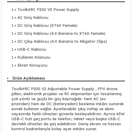
1 × ToolkitRC P200 V2 Power Supply
1 × AC Giriş Kablosu
1 × DC Giriş Kablosu (XT60 Female)
1 × DC Giriş Kablosu (4.0 Banana to XT60 Female)
1 × DC Çıkış Kablosu (4.0 Banana to Alligator Clips)
1 × USB-C Kablosu
1 × Kullanım Kılavuzu
1 × Ekran Koruyucu
Ürün Açıklaması
ToolkitRC P200 V2 Adjustable Power Supply , FPV drone
pilleri, elektronik projeler ve RC ekipmanları için tasarlanmış
çok yönlü ve güçlü bir güç kaynağıdır. Hem AC (ev
prizinden) hem de DC (bataryadan) besleme imkânı sunarak
esnek kullanım sağlar. Ayarlanabilir çıkış voltajı ve akımı
sayesinde farklı cihazları güvenle besleyebilirsin. Ayrıca 65W
USB-C hızlı şarj portu ile telefon, tablet veya başka USB-C
destekli cihazları da şarj edebilirsin. Geniş ekranı ve hassas
kontrol kadranlarıyla kolay ayar imkânı sunar.