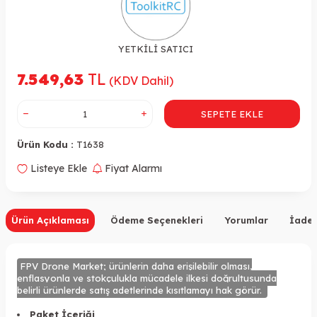
YETKİLİ SATICI
7.549,63
TL
(KDV Dahil)
SEPETE EKLE
Ürün Kodu :
T1638
Listeye Ekle
Fiyat Alarmı
Ürün Açıklaması
Ödeme Seçenekleri
Yorumlar
İade 
FPV Drone Market; ürünlerin daha erişilebilir olması,
enflasyonla ve stokçulukla mücadele ilkesi doğrultusunda
belirli ürünlerde satış adetlerinde kısıtlamayı hak görür.
Paket İçeriği