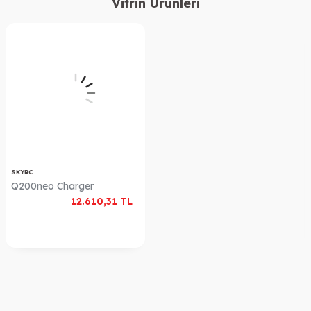
Vitrin Ürünleri
SKYRC
Q200neo Charger
12.610,31
TL