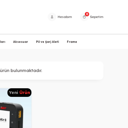
0
Hesabım
Sepetim
arı
Aksesuar
Pil ve Şarj Aleti
Frame
ürün bulunmaktadır.
Yeni
Ürün