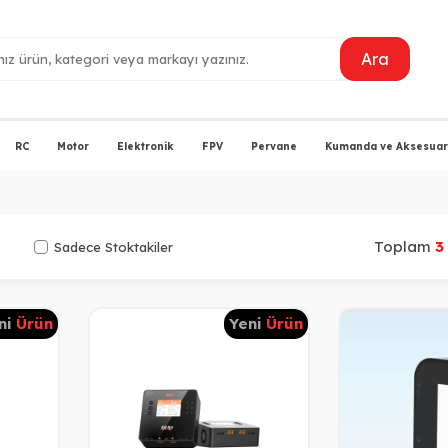
Ara
RC
Motor
Elektronik
FPV
Pervane
Kumanda ve Aksesuarl
Toplam
3
Sadece Stoktakiler
ni
Ürün
Yeni
Ürün