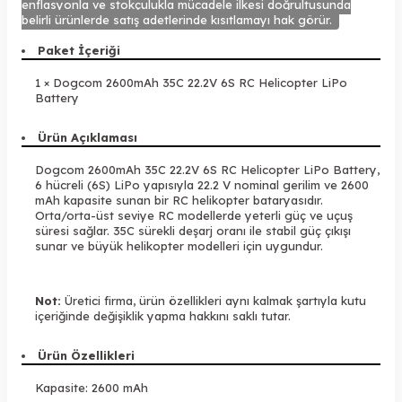
enflasyonla ve stokçulukla mücadele ilkesi doğrultusunda
belirli ürünlerde satış adetlerinde kısıtlamayı hak görür.
Paket İçeriği
1 × Dogcom 2600mAh 35C 22.2V 6S RC Helicopter LiPo
Battery
Ürün Açıklaması
Dogcom 2600mAh 35C 22.2V 6S RC Helicopter LiPo Battery,
6 hücreli (6S) LiPo yapısıyla 22.2 V nominal gerilim ve 2600
mAh kapasite sunan bir RC helikopter bataryasıdır.
Orta/orta-üst seviye RC modellerde yeterli güç ve uçuş
süresi sağlar. 35C sürekli deşarj oranı ile stabil güç çıkışı
sunar ve büyük helikopter modelleri için uygundur.
Not:
Üretici firma, ürün özellikleri aynı kalmak şartıyla kutu
içeriğinde değişiklik yapma hakkını saklı tutar.
Ürün Özellikleri
Kapasite: 2600 mAh