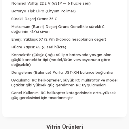
Nominal Voltaj: 22.2 V (6S1P — 6 hücre seri)
Batarya Tipi: LiPo (Lityum Polimer)
Sürekli Deşarj Oranı: 35 C
Maksimum (Burst) Deşarj Oranı: Genellikle sürekli C
değerinin ~2×’si civarı
Enerji: Yaklaşık 57.72 Wh (kabaca hesaplanan değer)
Hücre Yapısı: 6S (6 seri hücre)
Konnektör (Çıkış): Çoğu 6S lipo bataryada yaygın olan
güçlü konnektör tipi (model/ürün varyasyonuna göre
değişebilir)
Dengeleme (Balance) Portu: JST-XH balance bağlantısı
Uygulama: RC helikopterler, büyük RC multirotor ve model
uçaklar gibi yüksek güç gerektiren RC uygulamaları
Genel Kullanım: RC helikopter kategorisinde orta–yüksek
güç gereksinimi için tasarlanmıştır
Vitrin Ürünleri