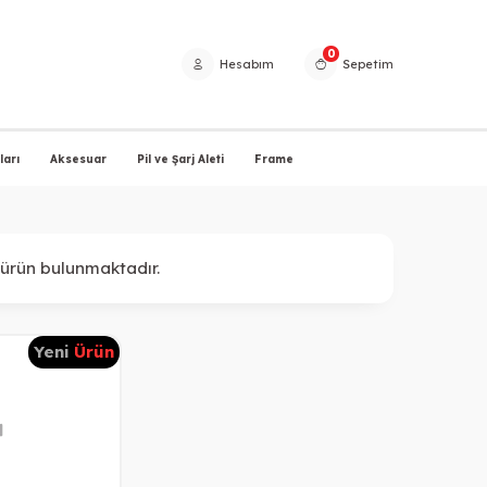
0
Hesabım
Sepetim
arı
Aksesuar
Pil ve Şarj Aleti
Frame
ürün bulunmaktadır.
Yeni
Ürün