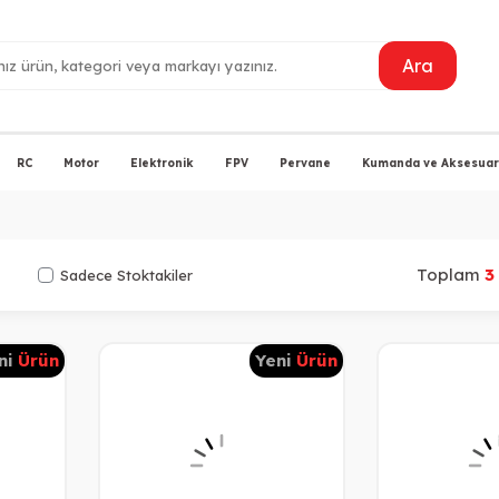
Ara
RC
Motor
Elektronik
FPV
Pervane
Kumanda ve Aksesuarl
Toplam
3
Sadece Stoktakiler
ni
Ürün
Yeni
Ürün