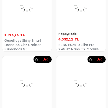
HappyModel
1.975,75
TL
4.532,11
TL
Gepettoys Shiny Smart
Drone 2.4 Ghz Uzaktan
ELRS ES24TX Slim Pro
Kumandalı Q8
2.4GHz Nano TX Module
Yeni
Ürün
Yeni
Ürün