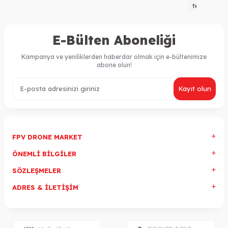
teknoloji
FPV
ürünleri
sunan
E-Bülten Aboneliği
birinci
sınıf
Kampanya ve yeniliklerden haberdar olmak için e-bültenimize
bir
abone olun!
platformdu
Yeni
ürünler
Kayıt olun
kategorimi
en
güncel
ve
yenilikçi
quad
FPV DRONE MARKET
ürünleriyle
sizleri
ÖNEMLI BILGILER
buluşturuy
Uçuş
SÖZLEŞMELER
tutkunları,
ADRES & İLETIŞIM
yarış
severler
ve
FPV
entüzyastl