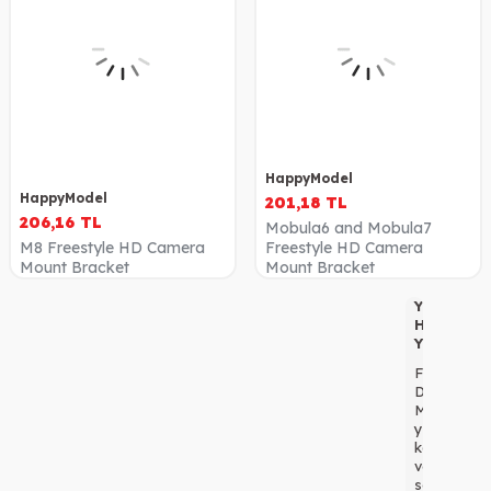
HappyModel
HappyModel
201,18
TL
206,16
TL
Mobula6 and Mobula7
M8 Freestyle HD Camera
Freestyle HD Camera
Mount Bracket
Mount Bracket
Yarışa
Hazır
Yenilikler!
FPV
Drone
Market,
yüksek
kaliteli
ve
son