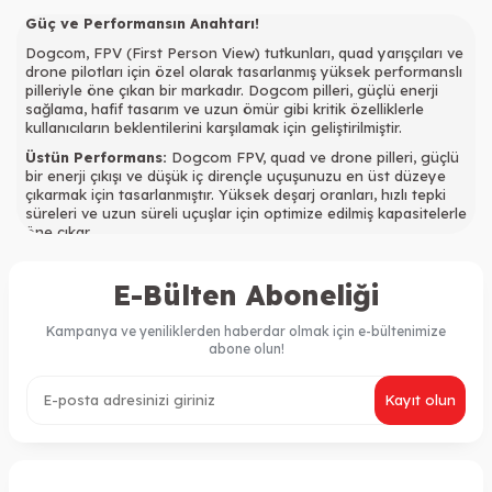
Güç ve Performansın Anahtarı!
Dogcom, FPV (First Person View) tutkunları, quad yarışçıları ve
drone pilotları için özel olarak tasarlanmış yüksek performanslı
pilleriyle öne çıkan bir markadır. Dogcom pilleri, güçlü enerji
sağlama, hafif tasarım ve uzun ömür gibi kritik özelliklerle
kullanıcıların beklentilerini karşılamak için geliştirilmiştir.
Üstün Performans:
Dogcom FPV, quad ve drone pilleri, güçlü
bir enerji çıkışı ve düşük iç dirençle uçuşunuzu en üst düzeye
çıkarmak için tasarlanmıştır. Yüksek deşarj oranları, hızlı tepki
süreleri ve uzun süreli uçuşlar için optimize edilmiş kapasitelerle
öne çıkar.
Hafif ve Dayanıklı Tasarım:
Dogcom pilleri, hafif malzemeler
ve dayanıklı yapısıyla dikkat çeker. Bu tasarım, dronunuzun
E-Bülten Aboneliği
ağırlığını en aza indirirken dayanıklılığını artırır, böylece daha
çevik ve performans odaklı uçuşlar gerçekleştirebilirsiniz.
Kampanya ve yeniliklerden haberdar olmak için e-bültenimize
Çeşitli Uygulamalar:
Dogcom, farklı FPV uygulamalarına
abone olun!
uygun çeşitli pil modelleri sunar. Yarış dronlarından freestyle
dronlarına kadar geniş bir kullanım yelpazesi için optimize
Kayıt olun
edilmiş modellerle pil ihtiyaçlarınıza çözüm sunar.
Güvenilir Kalite:
Dogcom, kalite kontrol standartlarına sıkı bir
şekilde bağlı kalarak kullanıcılarına güvenilir ve dayanıklı piller
sunar. Her bir pil, en iyi performansı ve güvenilirliği sağlamak
üzere titiz bir şekilde test edilir.