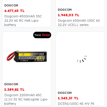
DOGCOM
DOGCOM
6.477,65
TL
1.948,03
TL
Dogcom 4500mAh 35C
22.2V 6S RC Heli Lipo
Dogcom 650mAh 150C 6S
battery
22.2V UCELL series
Yeni
Ürün
DOGCOM
2.389,82
TL
DOGCOM
Dogcom 2200mAh 45C
1.345,37
TL
11.1V 3S RC helicopter Lipo
battery
DC550/100C-4S HV Pil