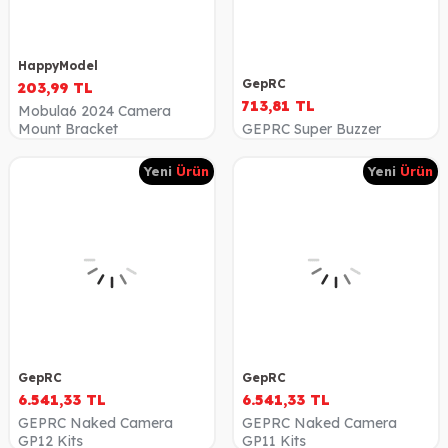
HappyModel
GepRC
203,99
TL
713,81
TL
Mobula6 2024 Camera
Mount Bracket
GEPRC Super Buzzer
Yeni
Ürün
Yeni
Ürün
GepRC
GepRC
6.541,33
TL
6.541,33
TL
GEPRC Naked Camera
GEPRC Naked Camera
GP12 Kits
GP11 Kits