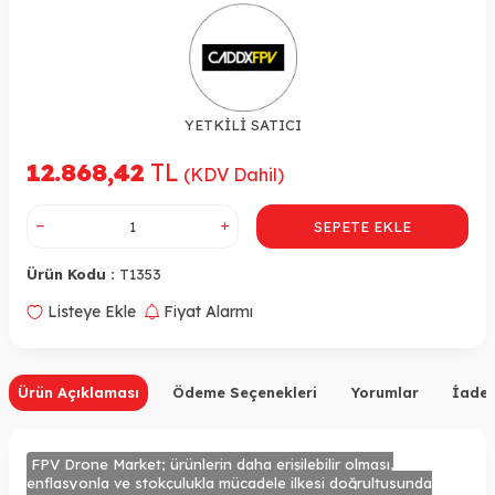
YETKİLİ SATICI
12.868,42
TL
(KDV Dahil)
SEPETE EKLE
Ürün Kodu :
T1353
Listeye Ekle
Fiyat Alarmı
Ürün Açıklaması
Ödeme Seçenekleri
Yorumlar
İade 
FPV Drone Market; ürünlerin daha erişilebilir olması,
enflasyonla ve stokçulukla mücadele ilkesi doğrultusunda