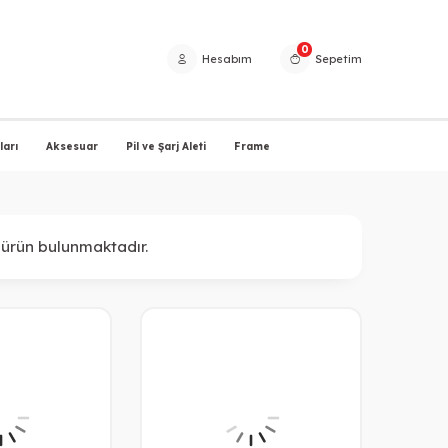
0
Hesabım
Sepetim
arı
Aksesuar
Pil ve Şarj Aleti
Frame
ürün bulunmaktadır.