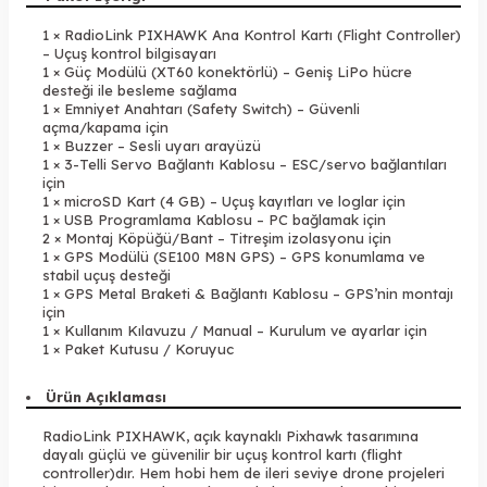
1 × RadioLink PIXHAWK Ana Kontrol Kartı (Flight Controller)
– Uçuş kontrol bilgisayarı
1 × Güç Modülü (XT60 konektörlü) – Geniş LiPo hücre
desteği ile besleme sağlama
1 × Emniyet Anahtarı (Safety Switch) – Güvenli
açma/kapama için
1 × Buzzer – Sesli uyarı arayüzü
1 × 3-Telli Servo Bağlantı Kablosu – ESC/servo bağlantıları
için
1 × microSD Kart (4 GB) – Uçuş kayıtları ve loglar için
1 × USB Programlama Kablosu – PC bağlamak için
2 × Montaj Köpüğü/Bant – Titreşim izolasyonu için
1 × GPS Modülü (SE100 M8N GPS) – GPS konumlama ve
stabil uçuş desteği
1 × GPS Metal Braketi & Bağlantı Kablosu – GPS’nin montajı
için
1 × Kullanım Kılavuzu / Manual – Kurulum ve ayarlar için
1 × Paket Kutusu / Koruyuc
Ürün Açıklaması
RadioLink PIXHAWK, açık kaynaklı Pixhawk tasarımına
dayalı güçlü ve güvenilir bir uçuş kontrol kartı (flight
controller)dır. Hem hobi hem de ileri seviye drone projeleri