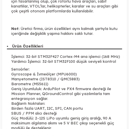
için tasarlanmış olup, çok rotorlu hava araçları, sabit
kanatlılar, VTOL’lar, helikopterler, karalar ve su araçları gibi
çok çeşitli otonom platformlarda kullanılabilir.
Not:
Üretici firma, ürün özellikleri aynı kalmak şartıyla kutu
içeriğinde değişiklik yapma hakkını saklı tutar.
Ürün Özellikleri
İşlemci: 32-bit STM32F427 Cortex-M4 ana işlemci (168 MHz)
Yardımcı İşlemci: 32-bit STM32F100 düşük seviyeli kontrol
Sensörler:
Gyroscope & İvmeölçer (MPU6000)
Manyetometre (IST8310 / QMC5883)
Barometre (MS5611)
Geniş Uyumluluk: ArduPilot ve PX4 firmware desteği ile
Mission Planner, QGroundControl gibi yazılımlarla tam
entegrasyon sağlar.
Bağlantı Noktaları:
Birden fazla UART, I2C, SPI, CAN portu
SBUS / PPM alıcı desteği
Güç Modülü: 2–12S LiPo uyumlu geniş giriş aralığı, 90 A
maksimum algılama akımı ve 5 V BEC çıkışı seçenekli güç
modülü ile desteklenir.