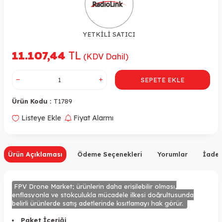
YETKİLİ SATICI
11.107,44
TL
(KDV Dahil)
SEPETE EKLE
Ürün Kodu :
T1789
Listeye Ekle
Fiyat Alarmı
Ürün Açıklaması
Ödeme Seçenekleri
Yorumlar
İade 
FPV Drone Market; ürünlerin daha erişilebilir olması,
enflasyonla ve stokçulukla mücadele ilkesi doğrultusunda
belirli ürünlerde satış adetlerinde kısıtlamayı hak görür.
Paket İçeriği