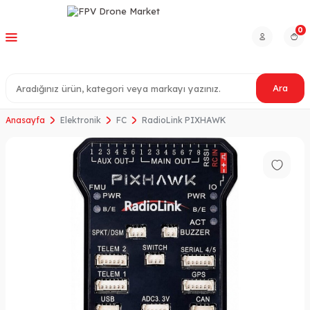
0
Ara
Anasayfa
Elektronik
FC
RadioLink PIXHAWK