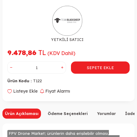
YETKİLİ SATICI
9.478,86
TL
(KDV Dahil)
SEPETE EKLE
Ürün Kodu :
T122
Listeye Ekle
Fiyat Alarmı
Ürün Açıklaması
Ödeme Seçenekleri
Yorumlar
İade 
FPV Drone Market; ürünlerin daha erişilebilir olması,