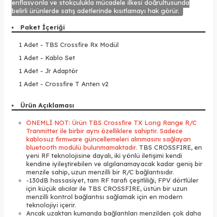
enflasyonla ve stokçulukla mücadele ilkesi doğrultusunda
belirli ürünlerde satış adetlerinde kısıtlamayı hak görür.
Paket İçeriği
1 Adet - TBS Crossfire Rx Modül
1 Adet - Kablo Set
1 Adet - Jr Adaptör
1 Adet - Crossfire T Anten v2
Ürün Açıklaması
ÖNEMLİ NOT: Ürün TBS Crossfire TX Long Range R/C
Tranmitter ile birbir aynı özelliklere sahiptir. Sadece
kablosuz firmware güncellemeleri alınmasını sağlayan
bluetooth modülü bulunmamaktadır.
TBS CROSSFIRE, en
yeni RF teknolojisine dayalı, iki yönlü iletişimi kendi
kendine iyileştirebilen ve algılanamayacak kadar geniş bir
menzile sahip, uzun menzilli bir R/C bağlantısıdır.
-130dB hassasiyet, tam RF tarafı çeşitliliği, FPV dörtlüler
için küçük alıcılar ile TBS CROSSFIRE, üstün bir uzun
menzilli kontrol bağlantısı sağlamak için en modern
teknolojiyi içerir.
Ancak uzaktan kumanda bağlantıları menzilden çok daha