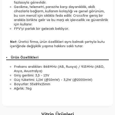
fazlasıyla görevlidir.
Gecikme, telemetri, parazite karşı dayanıklılık, akıllı
cihazlarla bağlantı, kullanım kolaylığı ve genel görünüm,
bu son menzil için sıklıkla feda edilir. Crossfire geniş bir
aralıkla birlikte gelir ve bu marjı ek işlevsellik ve güvenilirlik
için kullanır.
FPV'yi parlak bir gelecek bekliyor.
Not:
Üretici firma, ürün özellikleri aynı kalmak şartıyla kutu
içeriğinde değişiklik yapma hakkını saklı tutar.
Ürün Özellikleri
Frekans aralıkları: 868MHz (AB, Rusya) / 915MHz (ABD,
Asya, Avustralya)
Giriş gerilimi: 3,5 - 13V
Güç tüketimi: 1,1W (@10mW) - 3,2W (@2000mW)
Boyutlar: 55x89x15mm
Ağırlık: 76g
Vitrin Ürünleri