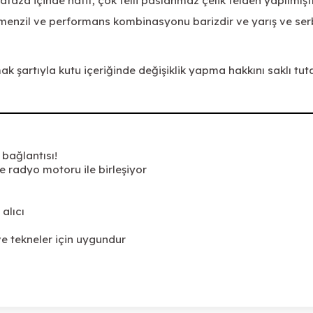
aza içinde hafif, çok telli paslanmaz çelik telden yapılmıştı
n menzil ve performans kombinasyonu barizdir ve yarış ve serbe
mak şartıyla kutu içeriğinde değişiklik yapma hakkını saklı tuta
 bağlantısı!
re radyo motoru ile birleşiyor
alıcı
ve tekneler için uygundur