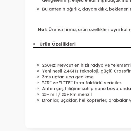
dengelenmiş, enjekte edilmiş kauçuk muhaf
Bu antenin ağırlık, dayanıklılık, beklene
Not:
Üretici firma, ürün özellikleri aynı kal
Ürün Özellikleri
250Hz: Mevcut en hızlı radyo ve telemetri
Yeni nesil 2.4GHz teknoloji, güçlü Crossfi
3ms uçtan uca gecikme
"JR" ve "LITE" form faktörlü vericiler
Anten çeşitliliğine sahip nano boyutunda 
15+ mil / 25+ km menzil
Dronlar, uçaklar, helikopterler, arabalar 