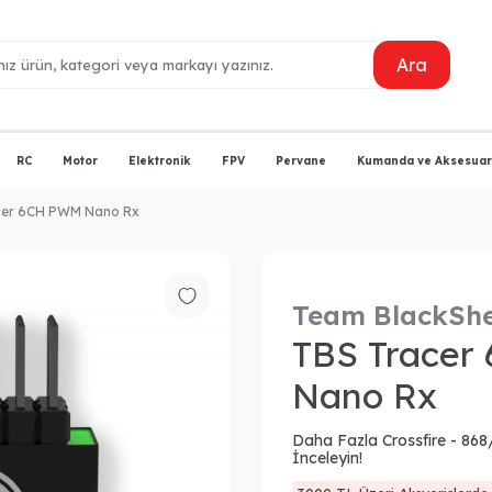
Ara
RC
Motor
Elektronik
FPV
Pervane
Kumanda ve Aksesuarl
cer 6CH PWM Nano Rx
Team BlackSh
TBS Tracer
Nano Rx
Daha Fazla Crossfire - 868
İnceleyin!