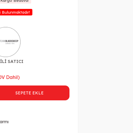
e Kargo Bedava!
i Bulunmaktadır!
İLİ SATICI
V Dahil)
SEPETE EKLE
larmı