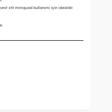
r.
st stil miniquad kullanımı için idealdir.
r.