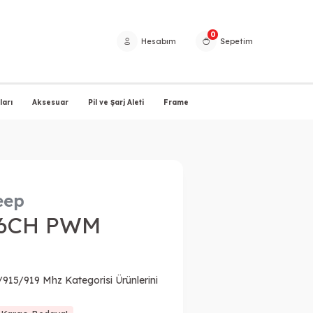
0
Hesabım
Sepetim
arı
Aksesuar
Pil ve Şarj Aleti
Frame
eep
 6CH PWM
/915/919 Mhz Kategorisi Ürünlerini