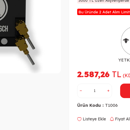
3000 TL Üzeri Alışverişlerd
Bu Üründe 2 Adet Alım Limit
YETK
2.587,26
TL
(KD
Ürün Kodu :
T1006
Listeye Ekle
Fiyat A