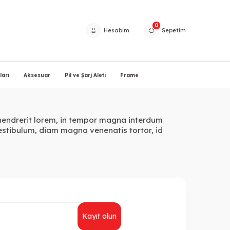
0
Hesabım
Sepetim
arı
Aksesuar
Pil ve Şarj Aleti
Frame
t hendrerit lorem, in tempor magna interdum
estibulum, diam magna venenatis tortor, id
Kayıt olun